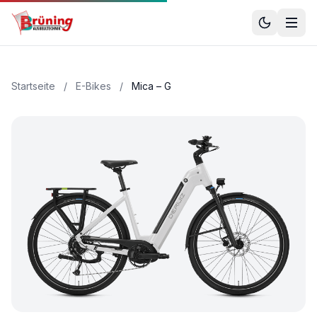
Startseite
/
E-Bikes
/
Mica – G